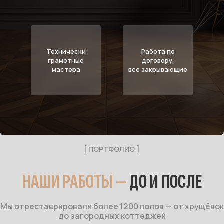
Технически
Работа по
грамотные
договору,
мастера
все закрывающие
[ ПОРТФОЛИО ]
НАШИ РАБОТЫ —
ДО И ПОСЛЕ
Мы отреставрировали более 1200 полов — от хрущёвок
до загородных коттеджей