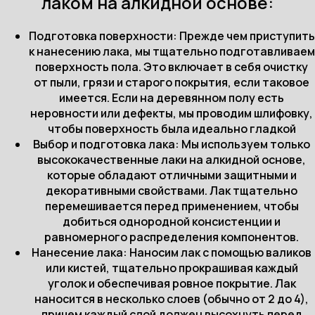
лаком на алкидной основе:
Подготовка поверхности: Прежде чем приступить
к нанесению лака, мы тщательно подготавливаем
поверхность пола. Это включает в себя очистку
от пыли, грязи и старого покрытия, если таковое
имеется. Если на деревянном полу есть
неровности или дефекты, мы проводим шлифовку,
чтобы поверхность была идеально гладкой
Выбор и подготовка лака: Мы используем только
высококачественные лаки на алкидной основе,
которые обладают отличными защитными и
декоративными свойствами. Лак тщательно
перемешивается перед применением, чтобы
добиться однородной консистенции и
равномерного распределения компонентов.
Нанесение лака: Наносим лак с помощью валиков
или кистей, тщательно прокрашивая каждый
уголок и обеспечивая ровное покрытие. Лак
наносится в несколько слоев (обычно от 2 до 4),
причем каждый слой должен высохнуть перед