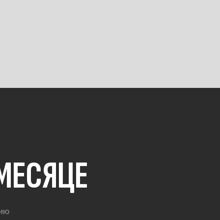
 МЕСЯЦЕ
цию