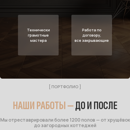
Технически
Работа по
грамотные
договору,
мастера
все закрывающие
[ ПОРТФОЛИО ]
НАШИ РАБОТЫ —
ДО И ПОСЛЕ
Мы отреставрировали более 1200 полов — от хрущёвок
до загородных коттеджей