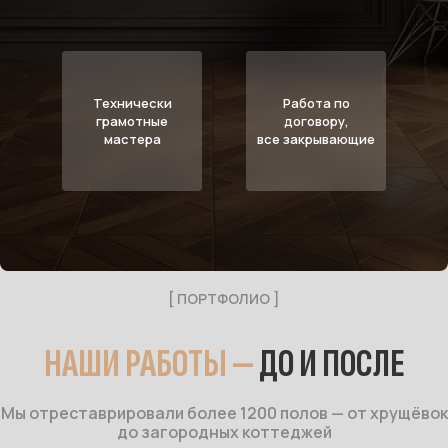
Технически
Работа по
грамотные
договору,
мастера
все закрывающие
[ ПОРТФОЛИО ]
НАШИ РАБОТЫ —
ДО И ПОСЛЕ
Мы отреставрировали более 1200 полов — от хрущёвок
до загородных коттеджей